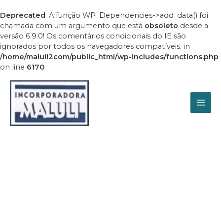
Ir
para
Deprecated
: A função WP_Dependencies->add_data() foi
o
chamada com um argumento que está
obsoleto
desde a
conteúdo
versão 6.9.0! Os comentários condicionais do IE são
ignorados por todos os navegadores compatíveis. in
/home/maluli2com/public_html/wp-includes/functions.php
on line
6170
MAI
ME
Serviços