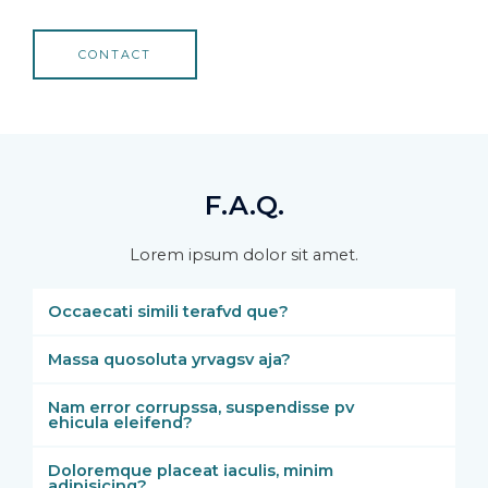
CONTACT
F.A.Q.
Lorem ipsum dolor sit amet.
Occaecati simili terafvd que?
Massa quosoluta yrvagsv aja?
Nam error corrupssa, suspendisse pv
ehicula eleifend?
Doloremque placeat iaculis, minim
adipisicing?